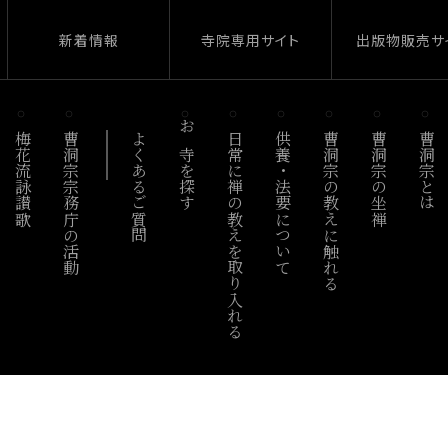
新着情報
寺院専用サイト
出版物販売サ
梅花流詠讃歌
曹洞宗宗務庁の活動
よくあるご質問
お寺を探す
日常に禅の教えを取り入れる
供養・法要について
曹洞宗の教えに触れる
曹洞宗の坐禅
曹洞宗とは