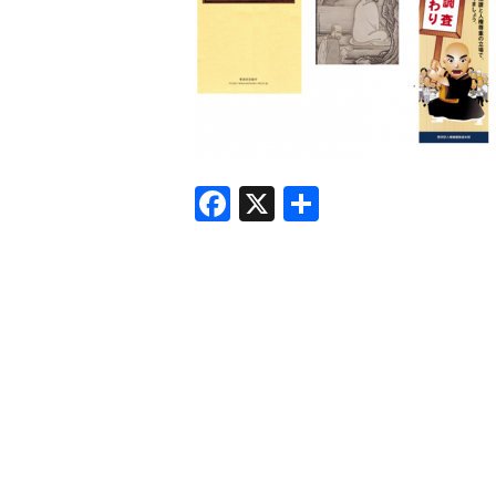
F
X
共
a
有
c
e
b
o
o
k