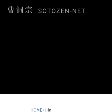
HOME
›
jiin