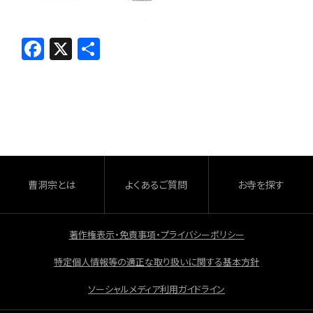
F
X
共
a
有
c
e
b
o
o
曹洞宗とは
よくあるご質問
お寺を探す
k
著作権表示・免責事項・プライバシーポリシー
特定個人情報等の適正な取り扱いに関する基本方針
ソーシャルメディア利用ガイドライン