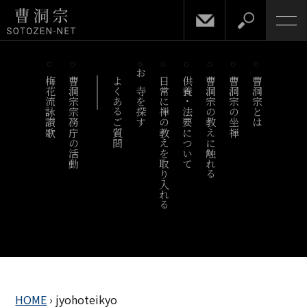
梅花流詠讃歌
曹洞宗宗務庁の活動
よくあるご質問
お寺を探す
日常に禅の教えを取り入れる
供養・法要について
曹洞宗の教えに触れる
曹洞宗の坐禅
曹洞宗とは
HOME
›
jyohoteikyo