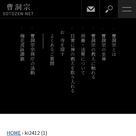
梅花流詠讃歌
曹洞宗宗務庁の活動
よくあるご質問
お寺を探す
日常に禅の教えを取り入れる
供養・法要について
曹洞宗の教えに触れる
曹洞宗の坐禅
曹洞宗とは
HOME
›
ki2412 (1)