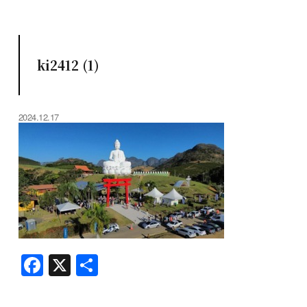
ki2412 (1)
2024.12.17
F
X
共
a
有