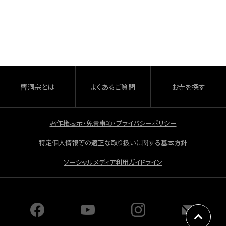
a
有
c
e
b
o
o
曹洞宗とは
よくあるご質問
お寺を探す
k
著作権表示・免責事項・プライバシーポリシー
特定個人情報等の適正な取り扱いに関する基本方針
ソーシャルメディア利用ガイドライン