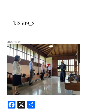
ki2509_2
2025.09.25
F
X
共