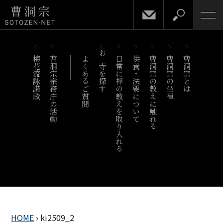
梅花流詠讃歌
曹洞宗宗務庁の活動
よくあるご質問
お寺を探す
日常に禅の教えを取り入れる
供養・法要について
曹洞宗の教えに触れる
曹洞宗の坐禅
曹洞宗とは
HOME
›
ki2509_2