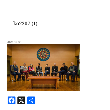
ko2207 (1)
2022.07.06
F
X
共
a
有