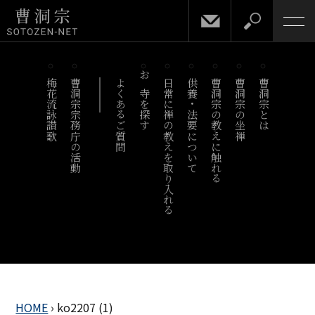
梅花流詠讃歌
曹洞宗宗務庁の活動
よくあるご質問
お寺を探す
日常に禅の教えを取り入れる
供養・法要について
曹洞宗の教えに触れる
曹洞宗の坐禅
曹洞宗とは
HOME
›
ko2207 (1)