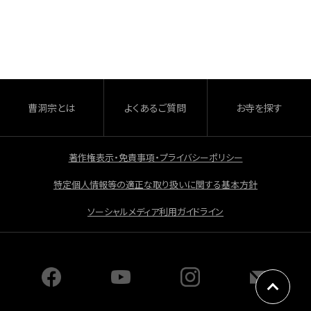
c
e
b
o
o
曹洞宗とは
よくあるご質問
お寺を探す
k
著作権表示・免責事項・プライバシーポリシー
特定個人情報等の適正な取り扱いに関する基本方針
ソーシャルメディア利用ガイドライン