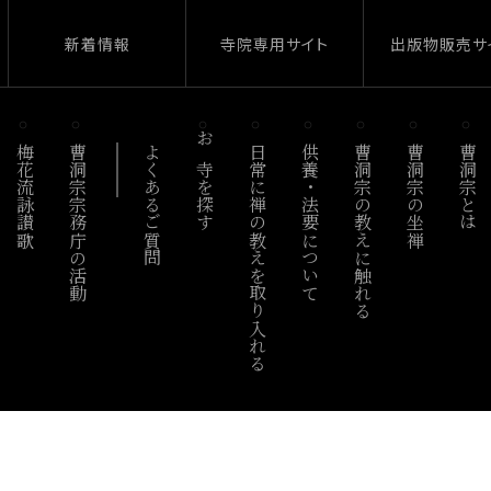
新着情報
寺院専用サイト
出版物販売サ
梅花流詠讃歌
曹洞宗宗務庁の活動
よくあるご質問
お寺を探す
日常に禅の教えを取り入れる
供養・法要について
曹洞宗の教えに触れる
曹洞宗の坐禅
曹洞宗とは