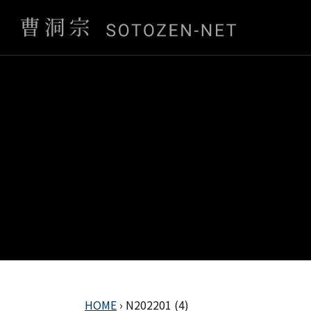
HOME
›
N202201 (4)