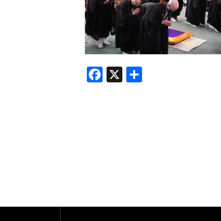
F
X
共
a
有
c
e
b
o
o
k