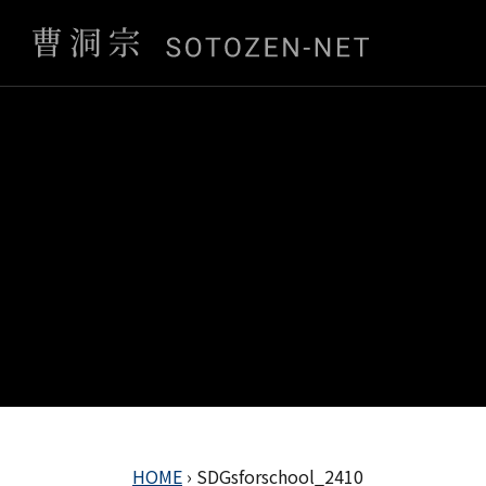
HOME
›
SDGsforschool_2410