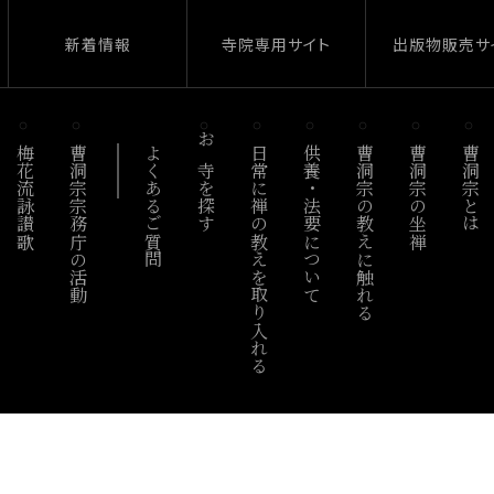
新着情報
寺院専用サイト
出版物販売サ
梅花流詠讃歌
曹洞宗宗務庁の活動
よくあるご質問
お寺を探す
日常に禅の教えを取り入れる
供養・法要について
曹洞宗の教えに触れる
曹洞宗の坐禅
曹洞宗とは