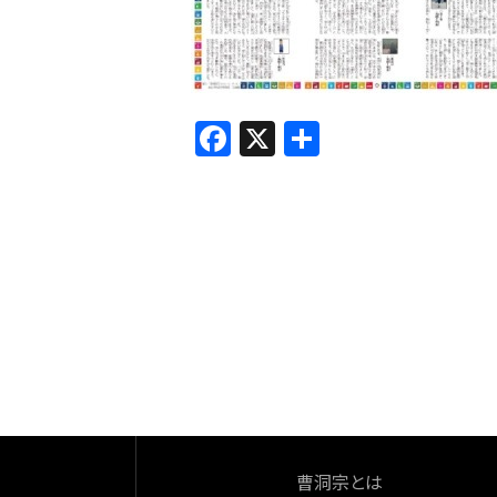
F
X
共
a
有
c
e
b
o
o
k
曹洞宗とは