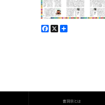
F
X
共
a
有
c
e
b
o
o
k
曹洞宗とは