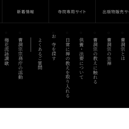
新着情報
寺院専用サイト
出版物販売サ
梅花流詠讃歌
曹洞宗宗務庁の活動
よくあるご質問
お寺を探す
日常に禅の教えを取り入れる
供養・法要について
曹洞宗の教えに触れる
曹洞宗の坐禅
曹洞宗とは