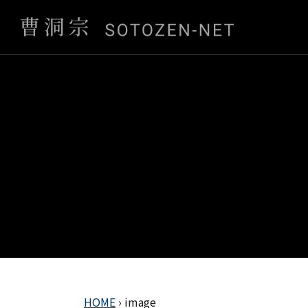
HOME
›
image