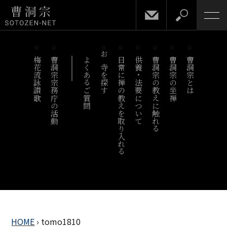
梅花流詠讃歌
曹洞宗宗務庁の活動
よくあるご質問
お寺を探す
日常に禅の教えを取り入れる
供養・法要について
曹洞宗の教えに触れる
曹洞宗の坐禅
曹洞宗とは
HOME
›
tomo1810