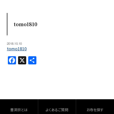
tomo1810
2018.10.10
tomo1810
F
X
共
a
有
c
e
b
o
o
曹洞宗とは
よくあるご質問
お寺を探す