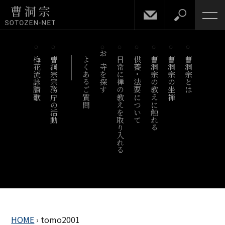
梅花流詠讃歌
曹洞宗宗務庁の活動
よくあるご質問
お寺を探す
日常に禅の教えを取り入れる
供養・法要について
曹洞宗の教えに触れる
曹洞宗の坐禅
曹洞宗とは
HOME
›
tomo2001