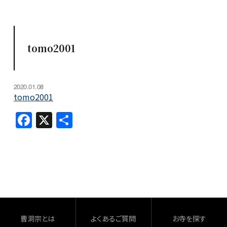
tomo2001
2020.01.08
tomo2001
F
X
共
a
有
c
e
b
o
o
曹洞宗とは
よくあるご質問
お寺を探す