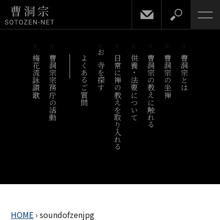
梅花流詠讃歌
曹洞宗宗務庁の活動
よくあるご質問
お寺を探す
日常に禅の教えを取り入れる
供養・法要について
曹洞宗の教えに触れる
曹洞宗の坐禅
曹洞宗とは
HOME
›
soundofzenjpg