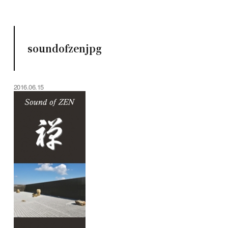
soundofzenjpg
2016.06.15