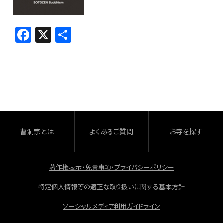
F
X
共
a
有
c
e
b
o
o
曹洞宗とは
よくあるご質問
お寺を探す
k
著作権表示・免責事項・プライバシーポリシー
特定個人情報等の適正な取り扱いに関する基本方針
ソーシャルメディア利用ガイドライン