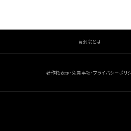
o
k
曹洞宗とは
著作権表示・免責事項・プライバシーポリ