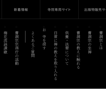
新着情報
寺院専用サイト
出版物販売サ
梅花流詠讃歌
曹洞宗宗務庁の活動
よくあるご質問
お寺を探す
日常に禅の教えを取り入れる
供養・法要について
曹洞宗の教えに触れる
曹洞宗の坐禅
曹洞宗とは