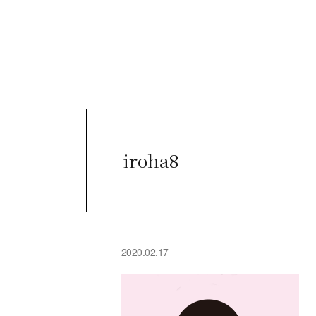
iroha8
2020.02.17