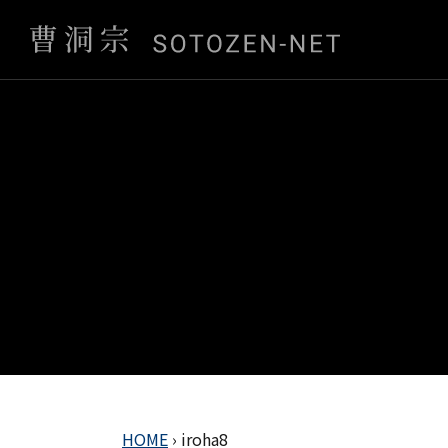
HOME
›
iroha8