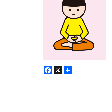
F
X
共
a
有
c
e
b
o