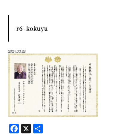
r6_kokuyu
2024.03.28
F
X
共