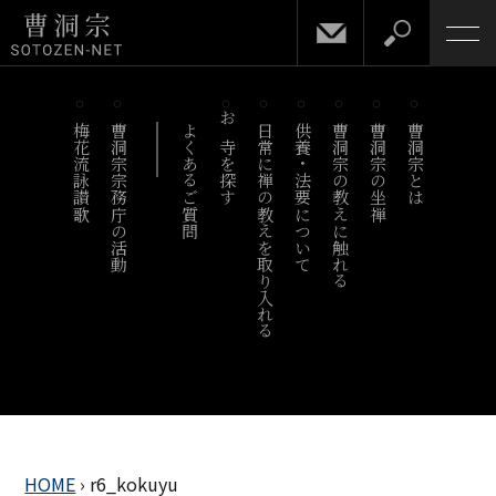
梅花流詠讃歌
曹洞宗宗務庁の活動
よくあるご質問
お寺を探す
日常に禅の教えを取り入れる
供養・法要について
曹洞宗の教えに触れる
曹洞宗の坐禅
曹洞宗とは
HOME
›
r6_kokuyu