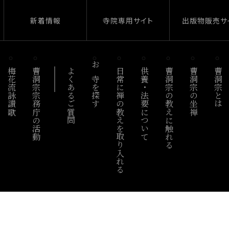
新着情報
寺院専用サイト
出版物販売サ
梅花流詠讃歌
曹洞宗宗務庁の活動
よくあるご質問
お寺を探す
日常に禅の教えを取り入れる
供養・法要について
曹洞宗の教えに触れる
曹洞宗の坐禅
曹洞宗とは