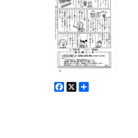
F
X
共
a
有
c
e
b
o