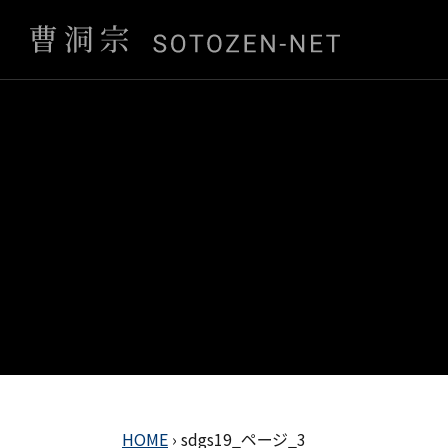
HOME
›
sdgs19_ページ_3