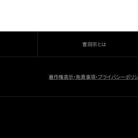
o
k
曹洞宗とは
著作権表示・免責事項・プライバシーポリ