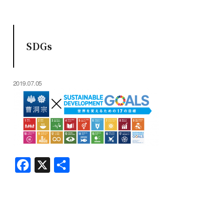
SDGs
2019.07.05
F
X
共
a
有
c
e