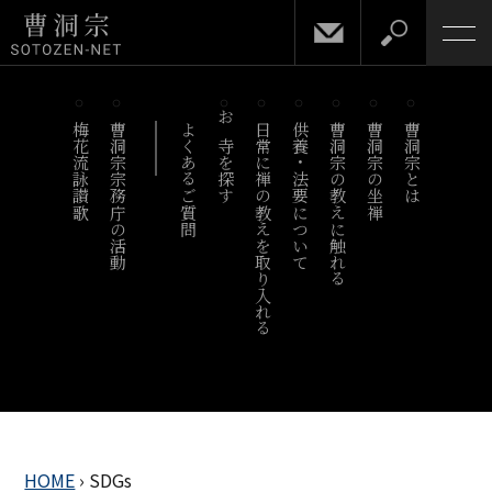
梅花流詠讃歌
曹洞宗宗務庁の活動
よくあるご質問
お寺を探す
日常に禅の教えを取り入れる
供養・法要について
曹洞宗の教えに触れる
曹洞宗の坐禅
曹洞宗とは
HOME
›
SDGs