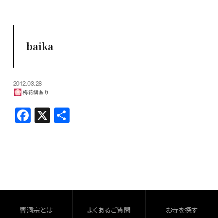
baika
2012.03.28
F
X
共
a
有
c
e
b
o
o
曹洞宗とは
よくあるご質問
お寺を探す