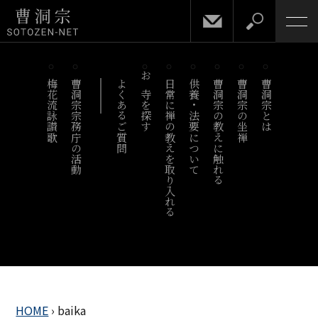
梅花流詠讃歌
曹洞宗宗務庁の活動
よくあるご質問
お寺を探す
日常に禅の教えを取り入れる
供養・法要について
曹洞宗の教えに触れる
曹洞宗の坐禅
曹洞宗とは
HOME
›
baika