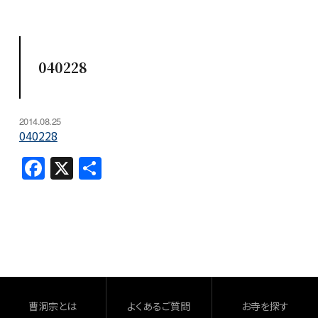
040228
2014.08.25
040228
F
X
共
a
有
c
e
b
o
o
曹洞宗とは
よくあるご質問
お寺を探す