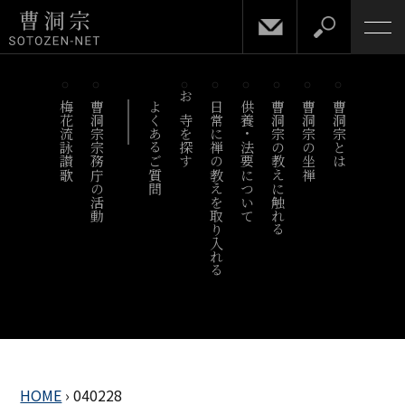
梅花流詠讃歌
曹洞宗宗務庁の活動
よくあるご質問
お寺を探す
日常に禅の教えを取り入れる
供養・法要について
曹洞宗の教えに触れる
曹洞宗の坐禅
曹洞宗とは
HOME
›
040228