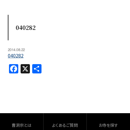
040282
2014.08.22
040282
F
X
共
a
有
c
e
b
o
o
曹洞宗とは
よくあるご質問
お寺を探す