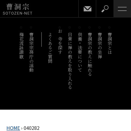
梅花流詠讃歌
曹洞宗宗務庁の活動
よくあるご質問
お寺を探す
日常に禅の教えを取り入れる
供養・法要について
曹洞宗の教えに触れる
曹洞宗の坐禅
曹洞宗とは
HOME
›
040282