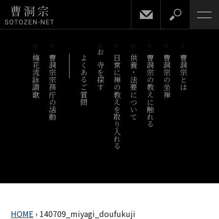
梅花流詠讃歌
曹洞宗宗務庁の活動
よくあるご質問
お寺を探す
日常に禅の教えを取り入れる
供養・法要について
曹洞宗の教えに触れる
曹洞宗の坐禅
曹洞宗とは
HOME
›
140709_miyagi_doufukuji