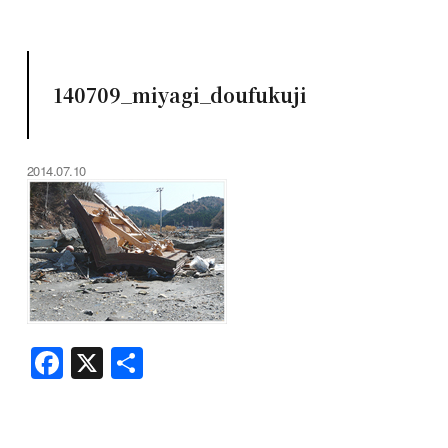
140709_miyagi_doufukuji
2014.07.10
F
X
共
a
有
c