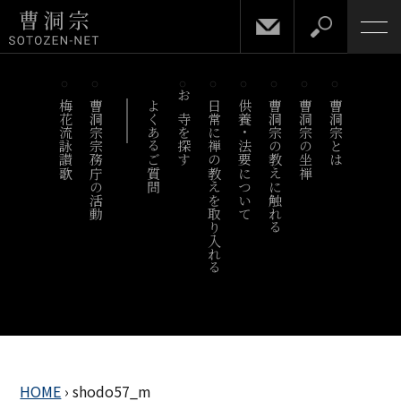
梅花流詠讃歌
曹洞宗宗務庁の活動
よくあるご質問
お寺を探す
日常に禅の教えを取り入れる
供養・法要について
曹洞宗の教えに触れる
曹洞宗の坐禅
曹洞宗とは
HOME
›
shodo57_m