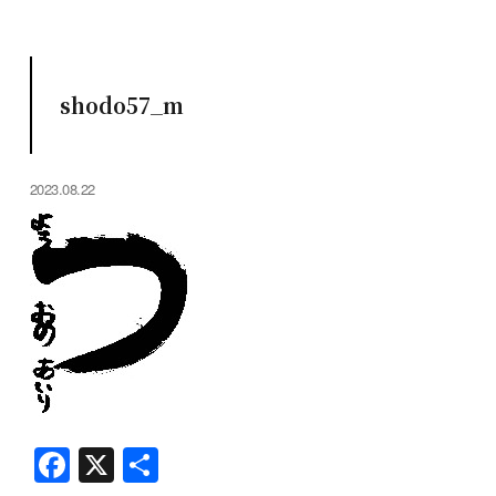
shodo57_m
2023.08.22
F
X
共