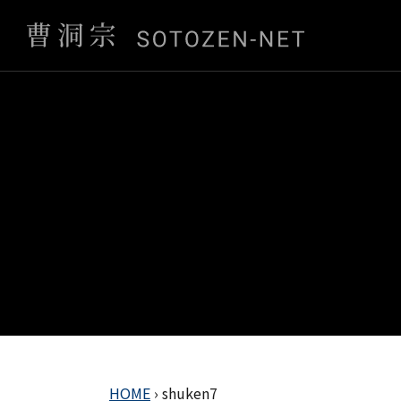
HOME
›
shuken7