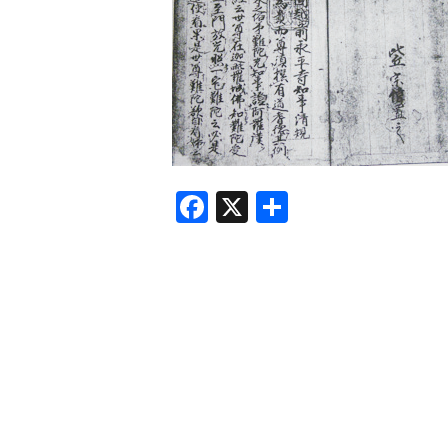
F
X
共
a
有
c
e
b
o
o
k