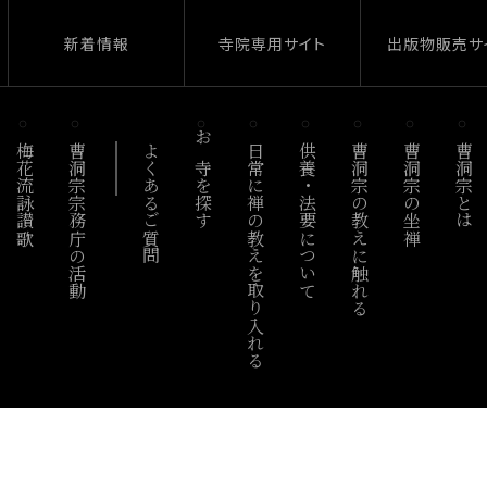
新着情報
寺院専用サイト
出版物販売サ
梅花流詠讃歌
曹洞宗宗務庁の活動
よくあるご質問
お寺を探す
日常に禅の教えを取り入れる
供養・法要について
曹洞宗の教えに触れる
曹洞宗の坐禅
曹洞宗とは