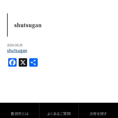
shutsugan
2024.08.25
shutsugan
F
X
共
a
有
c
e
b
o
o
曹洞宗とは
よくあるご質問
お寺を探す