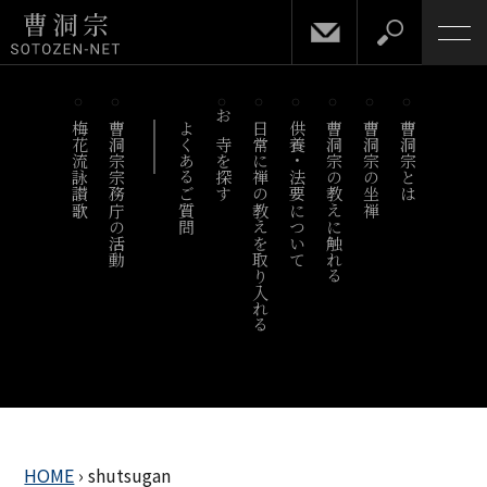
梅花流詠讃歌
曹洞宗宗務庁の活動
よくあるご質問
お寺を探す
日常に禅の教えを取り入れる
供養・法要について
曹洞宗の教えに触れる
曹洞宗の坐禅
曹洞宗とは
HOME
›
shutsugan