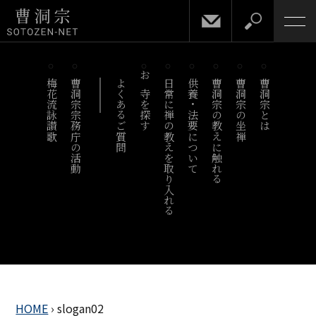
梅花流詠讃歌
曹洞宗宗務庁の活動
よくあるご質問
お寺を探す
日常に禅の教えを取り入れる
供養・法要について
曹洞宗の教えに触れる
曹洞宗の坐禅
曹洞宗とは
HOME
›
slogan02