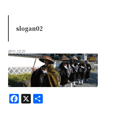
slogan02
2011.12.21
F
X
共
a
有
c
e