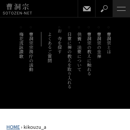
梅花流詠讃歌
曹洞宗宗務庁の活動
よくあるご質問
お寺を探す
日常に禅の教えを取り入れる
供養・法要について
曹洞宗の教えに触れる
曹洞宗の坐禅
曹洞宗とは
HOME
›
kikouzu_a