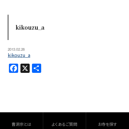
kikouzu_a
2013.02.26
kikouzu_a
F
X
共
a
有
c
e
b
o
o
曹洞宗とは
よくあるご質問
お寺を探す