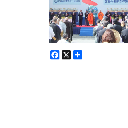
F
X
共
a
有
c
e
b
o
o
k