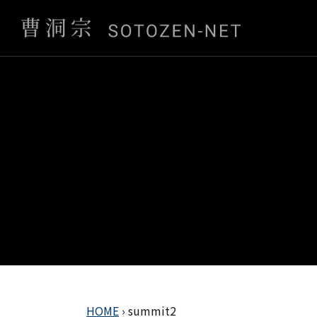
HOME
›
summit2