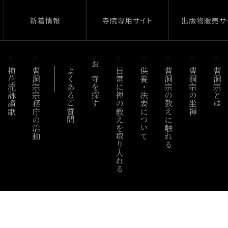
新着情報
寺院専用サイト
出版物販売サ
梅花流詠讃歌
曹洞宗宗務庁の活動
よくあるご質問
お寺を探す
日常に禅の教えを取り入れる
供養・法要について
曹洞宗の教えに触れる
曹洞宗の坐禅
曹洞宗とは