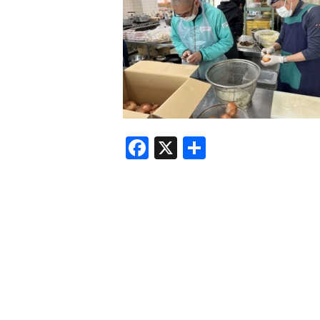
F
X
共
a
有
c
e
b
o
o
k