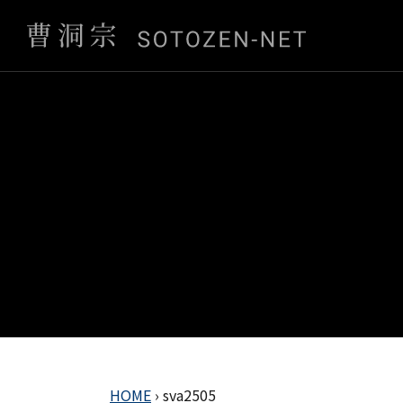
HOME
›
sva2505