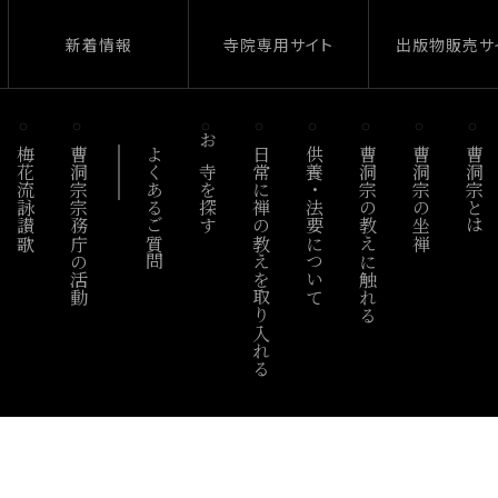
新着情報
寺院専用サイト
出版物販売サ
梅花流詠讃歌
曹洞宗宗務庁の活動
よくあるご質問
お寺を探す
日常に禅の教えを取り入れる
供養・法要について
曹洞宗の教えに触れる
曹洞宗の坐禅
曹洞宗とは