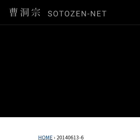
HOME
›
20140613-6