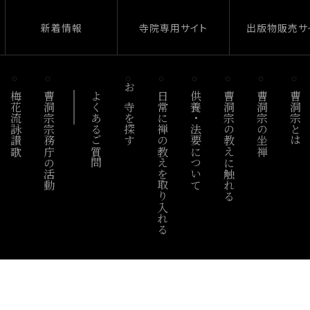
新着情報
寺院専用サイト
出版物販売サ
梅花流詠讃歌
曹洞宗宗務庁の活動
よくあるご質問
お寺を探す
日常に禅の教えを取り入れる
供養・法要について
曹洞宗の教えに触れる
曹洞宗の坐禅
曹洞宗とは