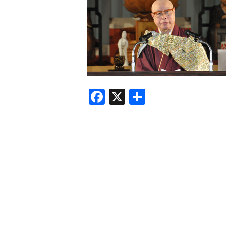
F
X
共
a
有
c
e
b
o
o
k