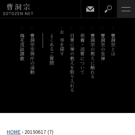
梅花流詠讃歌
曹洞宗宗務庁の活動
よくあるご質問
お寺を探す
日常に禅の教えを取り入れる
供養・法要について
曹洞宗の教えに触れる
曹洞宗の坐禅
曹洞宗とは
HOME
›
20150617 (7)