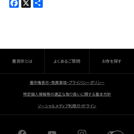
F
X
共
a
有
c
e
b
o
o
曹洞宗とは
よくあるご質問
お寺を探す
k
著作権表示・免責事項・プライバシーポリシー
特定個人情報等の適正な取り扱いに関する基本方針
ソーシャルメディア利用ガイドライン