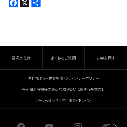
F
X
共
a
有
c
e
b
o
o
曹洞宗とは
よくあるご質問
お寺を探す
k
著作権表示・免責事項・プライバシーポリシー
特定個人情報等の適正な取り扱いに関する基本方針
ソーシャルメディア利用ガイドライン