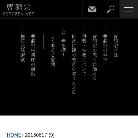
梅花流詠讃歌
曹洞宗宗務庁の活動
よくあるご質問
お寺を探す
日常に禅の教えを取り入れる
供養・法要について
曹洞宗の教えに触れる
曹洞宗の坐禅
曹洞宗とは
HOME
›
20150617 (9)