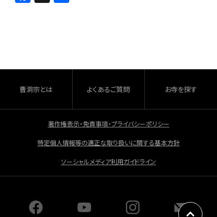
a
有
c
e
b
o
o
曹洞宗とは
よくあるご質問
お寺を探す
k
著作権表示・免責事項・プライバシーポリシー
特定個人情報等の適正な取り扱いに関する基本方針
ソーシャルメディア利用ガイドライン