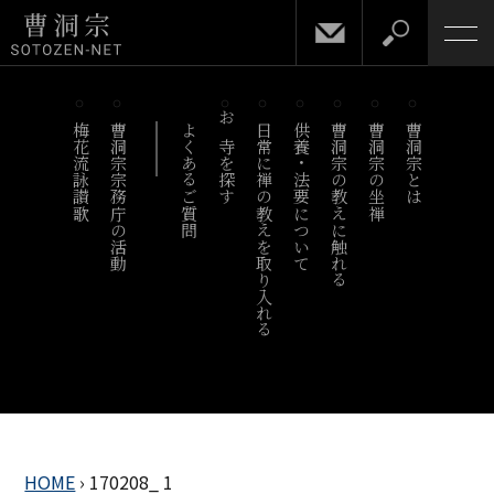
梅花流詠讃歌
曹洞宗宗務庁の活動
よくあるご質問
お寺を探す
日常に禅の教えを取り入れる
供養・法要について
曹洞宗の教えに触れる
曹洞宗の坐禅
曹洞宗とは
HOME
›
170208_ 1