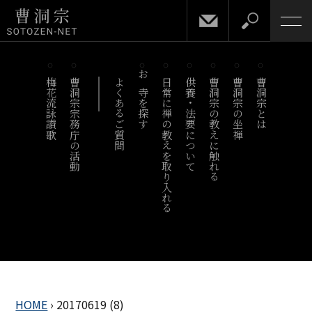
梅花流詠讃歌
曹洞宗宗務庁の活動
よくあるご質問
お寺を探す
日常に禅の教えを取り入れる
供養・法要について
曹洞宗の教えに触れる
曹洞宗の坐禅
曹洞宗とは
HOME
›
20170619 (8)