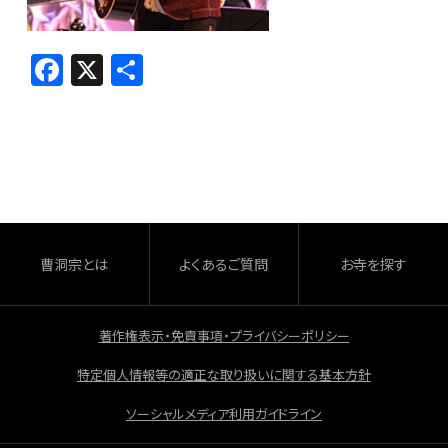
F
X
共
a
有
c
e
b
o
o
曹洞宗とは
よくあるご質問
お寺を探す
k
著作権表示・免責事項・プライバシーポリシー
特定個人情報等の適正な取り扱いに関する基本方針
ソーシャルメディア利用ガイドライン