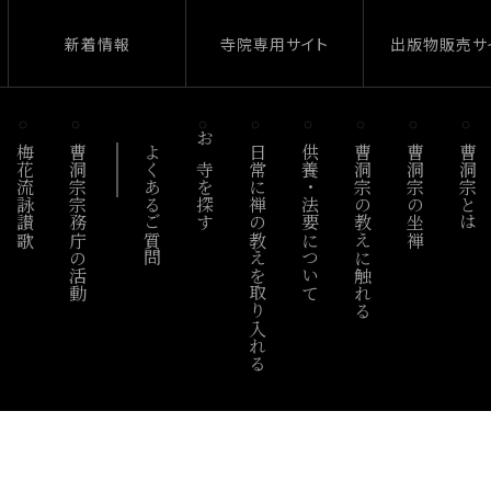
新着情報
寺院専用サイト
出版物販売サ
梅花流詠讃歌
曹洞宗宗務庁の活動
よくあるご質問
お寺を探す
日常に禅の教えを取り入れる
供養・法要について
曹洞宗の教えに触れる
曹洞宗の坐禅
曹洞宗とは