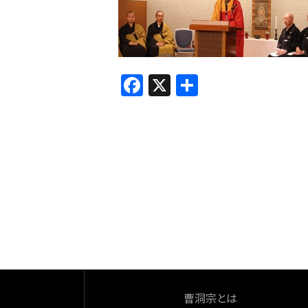
F
X
共
a
有
c
e
b
o
o
k
曹洞宗とは