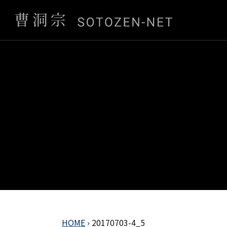
HOME
›
20170703-4_5