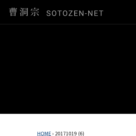
HOME
›
20171019 (6)