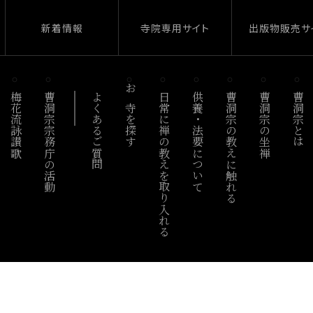
新着情報
寺院専用サイト
出版物販売サ
梅花流詠讃歌
曹洞宗宗務庁の活動
よくあるご質問
お寺を探す
日常に禅の教えを取り入れる
供養・法要について
曹洞宗の教えに触れる
曹洞宗の坐禅
曹洞宗とは