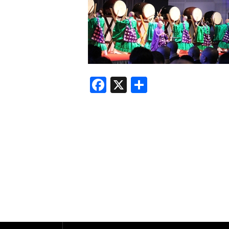
F
X
共
a
有
c
e
b
o
o
k