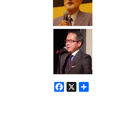
F
X
共
a
有
c
e
b
o