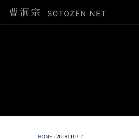
HOME
›
20181107-7