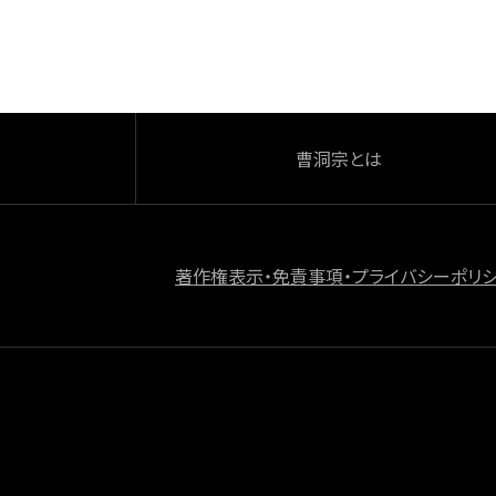
o
k
曹洞宗とは
著作権表示・免責事項・プライバシーポリ