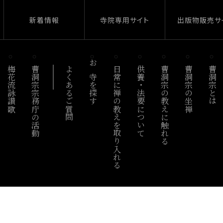
新着情報
寺院専用サイト
出版物販売サ
梅花流詠讃歌
曹洞宗宗務庁の活動
よくあるご質問
お寺を探す
日常に禅の教えを取り入れる
供養・法要について
曹洞宗の教えに触れる
曹洞宗の坐禅
曹洞宗とは