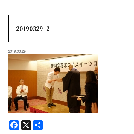
20190329_2
2019.03.29
F
X
共