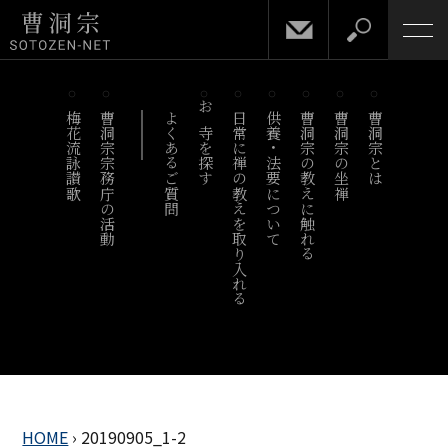
梅花流詠讃歌
曹洞宗宗務庁の活動
よくあるご質問
お寺を探す
日常に禅の教えを取り入れる
供養・法要について
曹洞宗の教えに触れる
曹洞宗の坐禅
曹洞宗とは
HOME
›
20190905_1-2