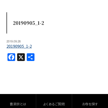
20190905_1-2
2019.09.26
20190905_1-2
F
X
共
a
有
c
e
b
o
o
曹洞宗とは
よくあるご質問
お寺を探す