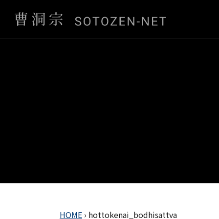
HOME
›
hottokenai_bodhisattva