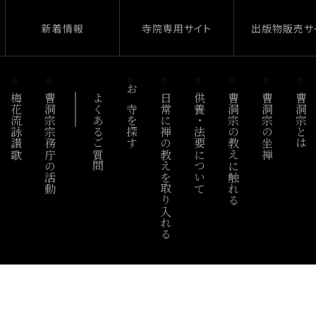
新着情報
寺院専用サイト
出版物販売サ
梅花流詠讃歌
曹洞宗宗務庁の活動
よくあるご質問
お寺を探す
日常に禅の教えを取り入れる
供養・法要について
曹洞宗の教えに触れる
曹洞宗の坐禅
曹洞宗とは