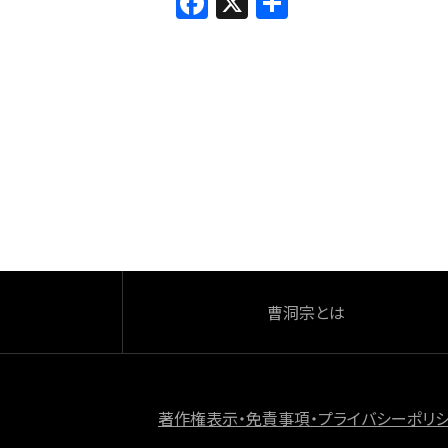
F
X
共
a
有
c
e
b
o
o
k
曹洞宗とは
著作権表示・免責事項・プライバシーポリ