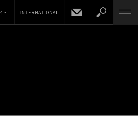
イト
INTERNATIONAL