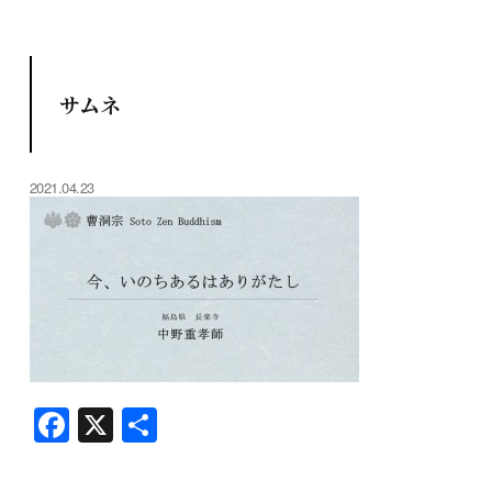
サムネ
2021.04.23
F
X
共
a
有