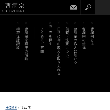
梅花流詠讃歌
曹洞宗宗務庁の活動
よくあるご質問
お寺を探す
日常に禅の教えを取り入れる
供養・法要について
曹洞宗の教えに触れる
曹洞宗の坐禅
曹洞宗とは
HOME
›
サムネ