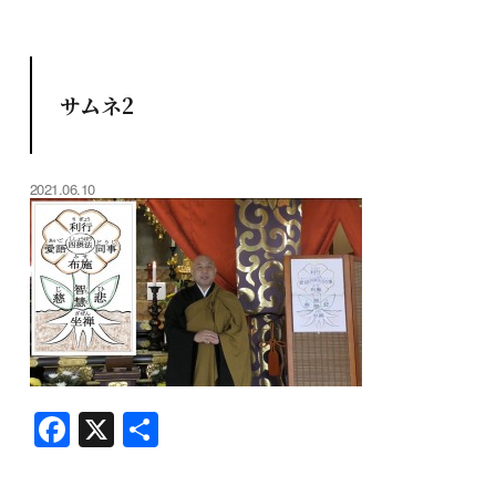
サムネ2
2021.06.10
F
X
共
a
有