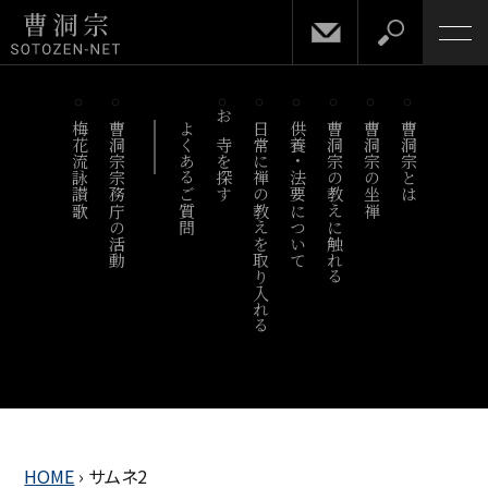
梅花流詠讃歌
曹洞宗宗務庁の活動
よくあるご質問
お寺を探す
日常に禅の教えを取り入れる
供養・法要について
曹洞宗の教えに触れる
曹洞宗の坐禅
曹洞宗とは
HOME
›
サムネ2