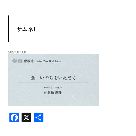
サムネ1
2021.07.08
F
X
共
a
有