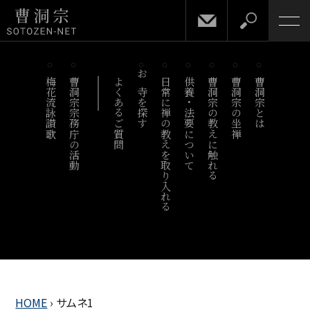
梅花流詠讃歌
曹洞宗宗務庁の活動
よくあるご質問
お寺を探す
日常に禅の教えを取り入れる
供養・法要について
曹洞宗の教えに触れる
曹洞宗の坐禅
曹洞宗とは
HOME
›
サムネ1