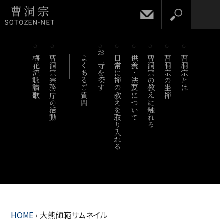
梅花流詠讃歌
曹洞宗宗務庁の活動
よくあるご質問
お寺を探す
日常に禅の教えを取り入れる
供養・法要について
曹洞宗の教えに触れる
曹洞宗の坐禅
曹洞宗とは
HOME
›
大熊師範サムネイル