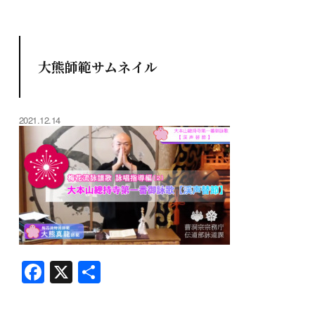
大熊師範サムネイル
2021.12.14
F
X
共
a
有