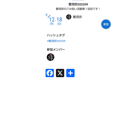
F
X
共
a
有
c
e
b
o