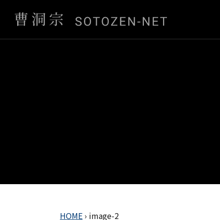
HOME
›
image-2