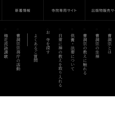
新着情報
寺院専用サイト
出版物販売サ
梅花流詠讃歌
曹洞宗宗務庁の活動
よくあるご質問
お寺を探す
日常に禅の教えを取り入れる
供養・法要について
曹洞宗の教えに触れる
曹洞宗の坐禅
曹洞宗とは