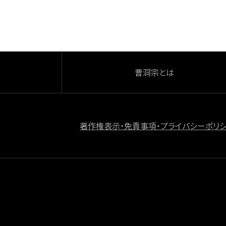
o
k
曹洞宗とは
著作権表示・免責事項・プライバシーポリ