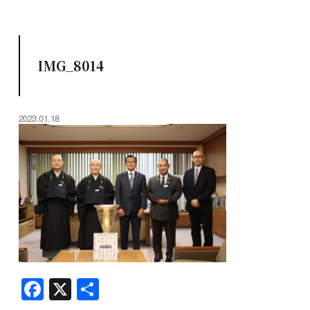
IMG_8014
2023.01.18
F
X
共