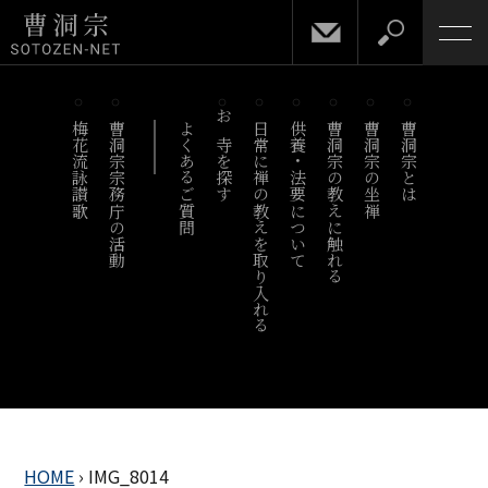
梅花流詠讃歌
曹洞宗宗務庁の活動
よくあるご質問
お寺を探す
日常に禅の教えを取り入れる
供養・法要について
曹洞宗の教えに触れる
曹洞宗の坐禅
曹洞宗とは
HOME
›
IMG_8014