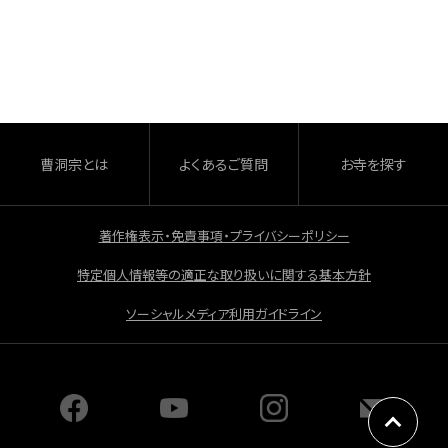
a
有
c
e
b
o
o
曹洞宗とは
よくあるご質問
お寺を探す
k
著作権表示・免責事項・プライバシーポリシー
特定個人情報等の適正な取り扱いに関する基本方針
ソーシャルメディア利用ガイドライン