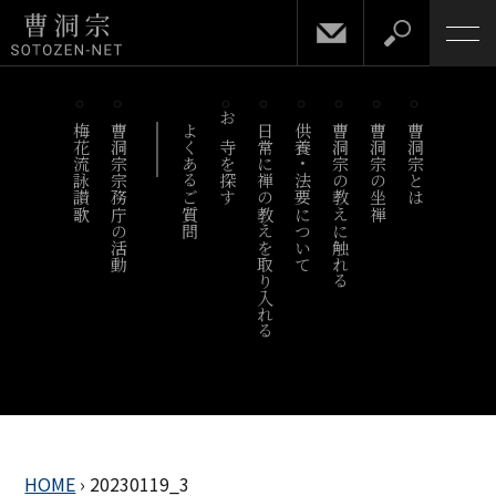
梅花流詠讃歌
曹洞宗宗務庁の活動
よくあるご質問
お寺を探す
日常に禅の教えを取り入れる
供養・法要について
曹洞宗の教えに触れる
曹洞宗の坐禅
曹洞宗とは
HOME
›
20230119_3