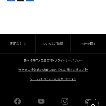
a
有
c
e
b
o
o
曹洞宗とは
よくあるご質問
お寺を探す
k
著作権表示・免責事項・プライバシーポリシー
特定個人情報等の適正な取り扱いに関する基本方針
ソーシャルメディア利用ガイドライン