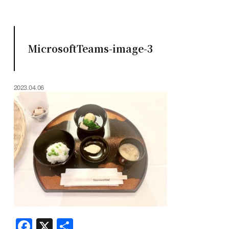
MicrosoftTeams-image-3
2023.04.06
F
X
共