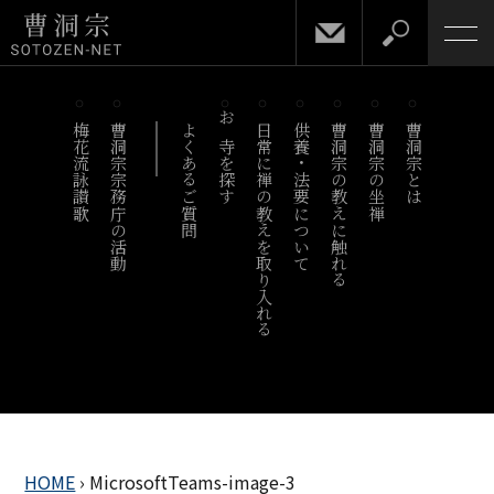
梅花流詠讃歌
曹洞宗宗務庁の活動
よくあるご質問
お寺を探す
日常に禅の教えを取り入れる
供養・法要について
曹洞宗の教えに触れる
曹洞宗の坐禅
曹洞宗とは
HOME
›
MicrosoftTeams-image-3