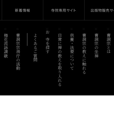
新着情報
寺院専用サイト
出版物販売サ
梅花流詠讃歌
曹洞宗宗務庁の活動
よくあるご質問
お寺を探す
日常に禅の教えを取り入れる
供養・法要について
曹洞宗の教えに触れる
曹洞宗の坐禅
曹洞宗とは