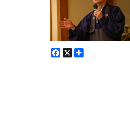
F
X
共
a
有
c
e
b
o
o
k