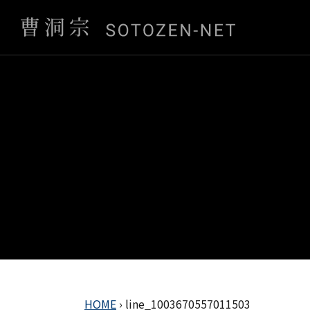
HOME
›
line_1003670557011503