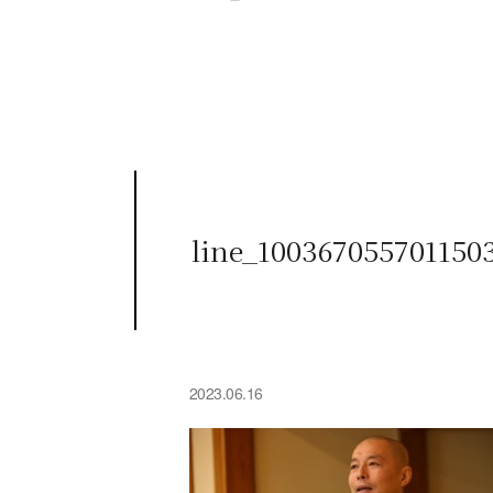
line_100367055701150
2023.06.16