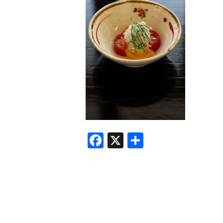
F
X
共
a
有
c
e
b
o