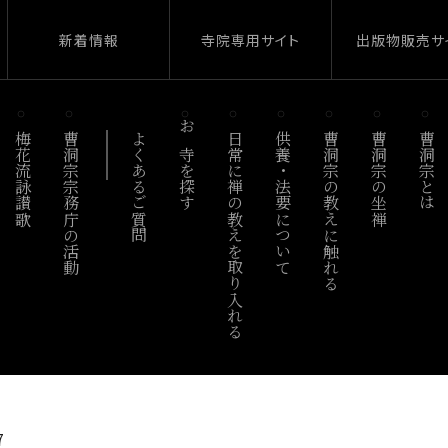
新着情報
寺院専用サイト
出版物販売サ
梅花流詠讃歌
曹洞宗宗務庁の活動
よくあるご質問
お寺を探す
日常に禅の教えを取り入れる
供養・法要について
曹洞宗の教えに触れる
曹洞宗の坐禅
曹洞宗とは
7