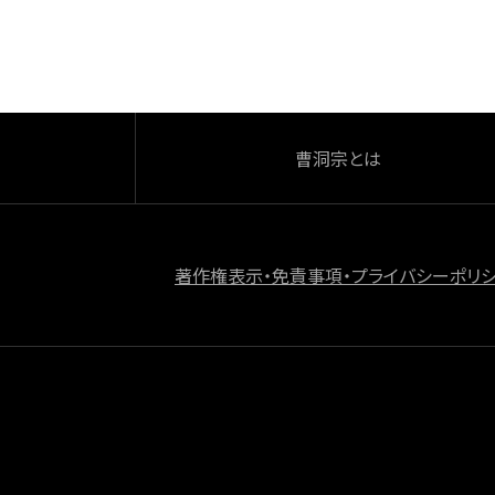
o
k
曹洞宗とは
著作権表示・免責事項・プライバシーポリ