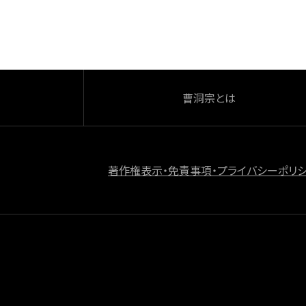
o
k
曹洞宗とは
著作権表示・免責事項・プライバシーポリ