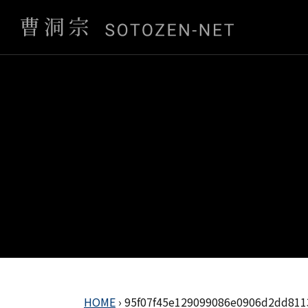
HOME
›
95f07f45e129099086e0906d2dd811