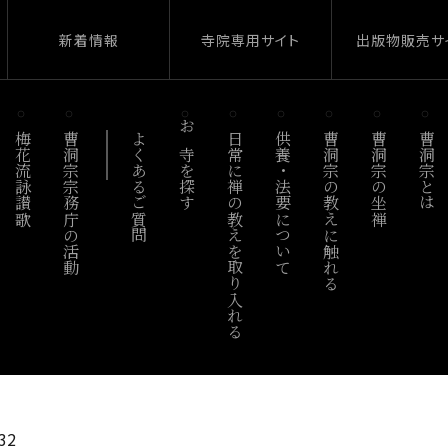
新着情報
寺院専用サイト
出版物販売サ
梅花流詠讃歌
曹洞宗宗務庁の活動
よくあるご質問
お寺を探す
日常に禅の教えを取り入れる
供養・法要について
曹洞宗の教えに触れる
曹洞宗の坐禅
曹洞宗とは
32