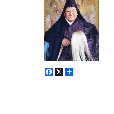
F
X
共
a
有
c
e
b
o