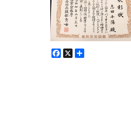
F
X
共
a
有
c
e
b
o
o
k