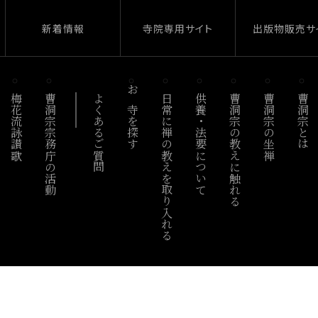
新着情報
寺院専用サイト
出版物販売サ
梅花流詠讃歌
曹洞宗宗務庁の活動
よくあるご質問
お寺を探す
日常に禅の教えを取り入れる
供養・法要について
曹洞宗の教えに触れる
曹洞宗の坐禅
曹洞宗とは